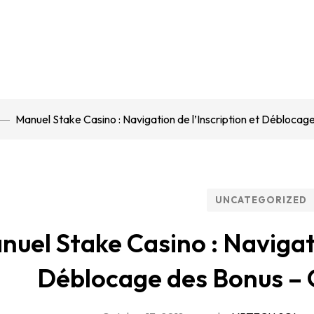
Manuel Stake Casino : Navigation de l’Inscription et Déblocag
UNCATEGORIZED
nuel Stake Casino : Navigati
Déblocage des Bonus – 