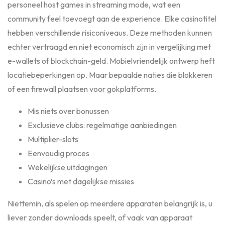
personeel host games in streaming mode, wat een
community feel toevoegt aan de experience. Elke casinotitel
hebben verschillende risiconiveaus. Deze methoden kunnen
echter vertraagd en niet economisch zijn in vergelijking met
e-wallets of blockchain-geld. Mobielvriendelijk ontwerp heft
locatiebeperkingen op. Maar bepaalde naties die blokkeren
of een firewall plaatsen voor gokplatforms.
Mis niets over bonussen
Exclusieve clubs: regelmatige aanbiedingen
Multiplier-slots
Eenvoudig proces
Wekelijkse uitdagingen
Casino’s met dagelijkse missies
Niettemin, als spelen op meerdere apparaten belangrijk is, u
liever zonder downloads speelt, of vaak van apparaat