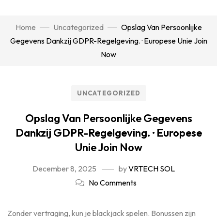
Home
Uncategorized
Opslag Van Persoonlijke
Gegevens Dankzij GDPR-Regelgeving. · Europese Unie Join
Now
UNCATEGORIZED
Opslag Van Persoonlijke Gegevens
Dankzij GDPR-Regelgeving. · Europese
Unie Join Now
December 8, 2025
by
VRTECH SOL
No Comments
Zonder vertraging, kun je blackjack spelen. Bonussen zijn