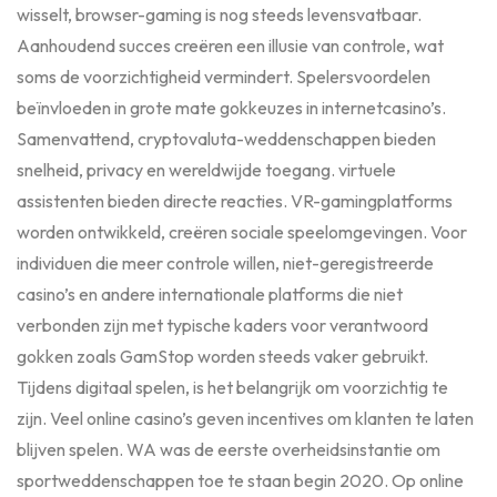
wisselt, browser-gaming is nog steeds levensvatbaar.
Aanhoudend succes creëren een illusie van controle, wat
soms de voorzichtigheid vermindert. Spelersvoordelen
beïnvloeden in grote mate gokkeuzes in internetcasino’s.
Samenvattend, cryptovaluta-weddenschappen bieden
snelheid, privacy en wereldwijde toegang. virtuele
assistenten bieden directe reacties. VR-gamingplatforms
worden ontwikkeld, creëren sociale speelomgevingen. Voor
individuen die meer controle willen, niet-geregistreerde
casino’s en andere internationale platforms die niet
verbonden zijn met typische kaders voor verantwoord
gokken zoals GamStop worden steeds vaker gebruikt.
Tijdens digitaal spelen, is het belangrijk om voorzichtig te
zijn. Veel online casino’s geven incentives om klanten te laten
blijven spelen. WA was de eerste overheidsinstantie om
sportweddenschappen toe te staan begin 2020. Op online