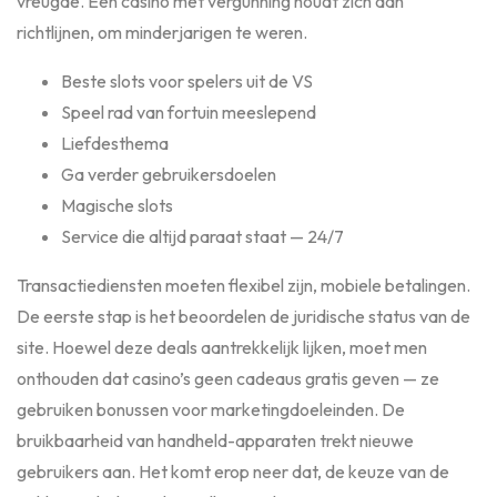
vreugde. Een casino met vergunning houdt zich aan
richtlijnen, om minderjarigen te weren.
Beste slots voor spelers uit de VS
Speel rad van fortuin meeslepend
Liefdesthema
Ga verder gebruikersdoelen
Magische slots
Service die altijd paraat staat — 24/7
Transactiediensten moeten flexibel zijn, mobiele betalingen.
De eerste stap is het beoordelen de juridische status van de
site. Hoewel deze deals aantrekkelijk lijken, moet men
onthouden dat casino’s geen cadeaus gratis geven — ze
gebruiken bonussen voor marketingdoeleinden. De
bruikbaarheid van handheld-apparaten trekt nieuwe
gebruikers aan. Het komt erop neer dat, de keuze van de