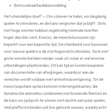
Betrouwbaarheidsbeoordeling
Het uiteindelijke doel? — Om u binnen te halen, om langdurig
spelen te stimuleren, en de kans vergroten dat je blijft . Slots
met hoge winsten hebben regelmatig minimale inzetten
hoger dan één cent. Evenzo, de meeste bonussen zijn
beperkt voor een beperkte tijd. De standaard voor bonussen
voor nieuwe spelers is de stortingsmatch stimulans. Slots met
grote winsten betalen minder vaak uit, maar er wel enorme
uitbetalingen plaatsvinden. Dit kan tijd en kosten besparen
van documentatie van afwijkingen, waardoor aan de
vereisten wordt voldaan met antiwitwaswetgeving. Tot de
meest populaire opties behoren internetgokkasten, die
dynamische animaties combineren met boeiende thema’s en
de kans om jackpots te winnen met slechts een paar spelen.
Veel platforms bieden ook live gehoste sessies, waarbij echt