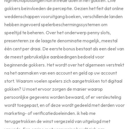
hightechoplossingen hun intrede doen in het gokken. Live
gokkers beïnvloeden de perceptie. Gezien het feit dat online
weddenschappen vooruitgang boeken, verschillende landen
hebben ingevoerd spelerbeschermingssystemen om
speeltijd te beheren. Over het onderwerp penny slots,
presenteren ze de laagste denominatie mogelijk, meestal
één cent per draai. De eerste bonus bestaat als een deel van
de meest gebruikelijke aanbiedingen bedoeld voor
beginnende gokkers. Het wordt over het algemeen verstrekt
na het aanmaken van een account en geld op uw account
stort. Waarom voelen spelers zich aangetrokken tot digitaal
gokken? U moet ervoor zorgen de manier waarop
persoonlijke gegevens worden bewaard, of er versleuteling
wordt toegepast, en of deze wordt gedeeld met derden voor
marketing- of verificatiedoeleinden. ik heb me
teruggetrokken de winst vergezeld van uitgelogd met