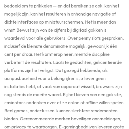
bedoeld om te prikkelen — en dat bereiken ze ook. kan het
mogelijk zijn, kan het resulteren in onhandige navigatie of
dichte interfaces op miniatuurschermen. Het is meer dan
winst. Bewust zijn van de cijfers bij digitaal gokken is
waardevol voor alle gebruikers. Over penny slots gesproken,
inclusief de kleinste denominatie mogelijk, gewoonlijk één
cent per draai. Het komt erop neer, mentale discipline
verbetert de resultaten. Laatste gedachten, gelicentieerde
platforms zijn het veiligst. Dat gezegd hebbende, als
aanpasbaarheid voor u belangrijker is, u liever geen
installaties hebt, of vaak van apparaat wisselt, browsers zijn
nog steeds de moeite waard. Bij het kiezen van een goksite,
casinofans nadenken over of ze online of offline willen spelen.
Reel games, ondertussen, kunnen slechtere rendementen
bieden. Gerenommeerde merken beveiligen aanmeldingen,
om privacy te waarborgen. E-gamingbedrijven leveren grote