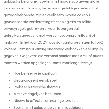
gokkast is belangrijk. Spellen met hoog risico geven grote
jackpots slechts soms, beter voor geduldige spelers. Dat
gezegd hebbende, zijn er veel betrouwbare casino’s
geavanceerde versleutelingstechnologieën en solide
privacyregels gebruiken ervoor te zorgen dat
gebruikersgegevens niet worden gecompromitteerd of
misbruikt. In het jaar 2024, was dat aantal gestegen tot 36%
volgens Statista. iGaming onderweg webgokken een impuls
gegeven. Gegevens die verband houden met AML of audits
moeten worden opgeslagen, soms voor lange termijn.
Hoe beheer je je kapitaal?
Gegarandeerd eerlijk spel
Probeer historische thema’s
Actieve dagelijkse bonussen
Nieuwste effecten en next-generation
Spellen met oplopende vermenigvuldigers