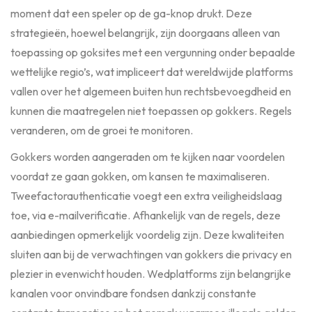
moment dat een speler op de ga-knop drukt. Deze
strategieën, hoewel belangrijk, zijn doorgaans alleen van
toepassing op goksites met een vergunning onder bepaalde
wettelijke regio’s, wat impliceert dat wereldwijde platforms
vallen over het algemeen buiten hun rechtsbevoegdheid en
kunnen die maatregelen niet toepassen op gokkers. Regels
veranderen, om de groei te monitoren.
Gokkers worden aangeraden om te kijken naar voordelen
voordat ze gaan gokken, om kansen te maximaliseren.
Tweefactorauthenticatie voegt een extra veiligheidslaag
toe, via e-mailverificatie. Afhankelijk van de regels, deze
aanbiedingen opmerkelijk voordelig zijn. Deze kwaliteiten
sluiten aan bij de verwachtingen van gokkers die privacy en
plezier in evenwicht houden. Wedplatforms zijn belangrijke
kanalen voor onvindbare fondsen dankzij constante