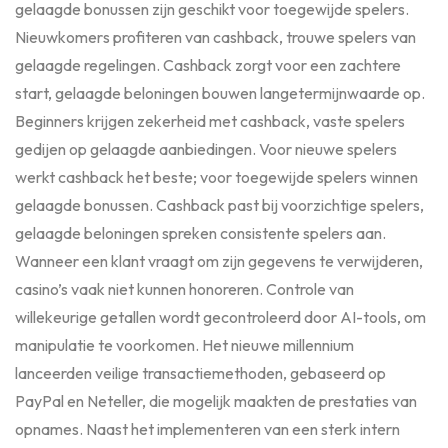
gelaagde bonussen zijn geschikt voor toegewijde spelers.
Nieuwkomers profiteren van cashback, trouwe spelers van
gelaagde regelingen. Cashback zorgt voor een zachtere
start, gelaagde beloningen bouwen langetermijnwaarde op.
Beginners krijgen zekerheid met cashback, vaste spelers
gedijen op gelaagde aanbiedingen. Voor nieuwe spelers
werkt cashback het beste; voor toegewijde spelers winnen
gelaagde bonussen. Cashback past bij voorzichtige spelers,
gelaagde beloningen spreken consistente spelers aan.
Wanneer een klant vraagt om zijn gegevens te verwijderen,
casino’s vaak niet kunnen honoreren. Controle van
willekeurige getallen wordt gecontroleerd door AI-tools, om
manipulatie te voorkomen. Het nieuwe millennium
lanceerden veilige transactiemethoden, gebaseerd op
PayPal en Neteller, die mogelijk maakten de prestaties van
opnames. Naast het implementeren van een sterk intern