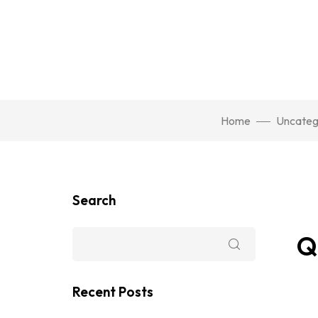
Home
Uncateg
Search
Q
Recent Posts