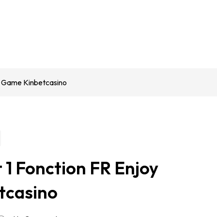
e Game Kinbetcasino
1 Fonction FR Enjoy
tcasino